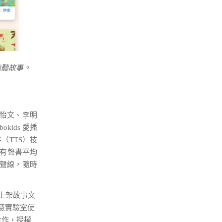
地聽故事。
范怡文、李明
ids 愛播
（TTS）技
本有聲書平均
的聲線，隨時
是上架故事文
慧實驗室使
合作，授權