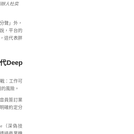
創辦人杜奕
I分聲」外，
說，平台的
心，這代表胖
取代Deep
挑戰：工作可
用的風險。
音員簽訂業
並明確約定分
ke（深偽技
可透過商業機