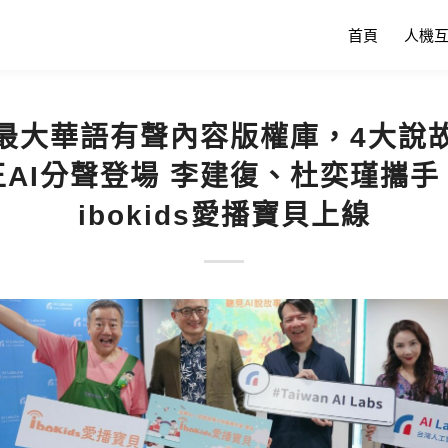
首頁
人機
最大華語有聲內容版權庫，4大說
王AI分聲登場 李建復、杜奕瑾攜手
ibokids愛播寶貝上線