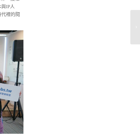
與IP人
時代裡的閱