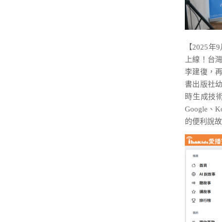
【2025年
上線！台
李建復，再
書出版社幼
時生成技術
Google
的便利說故