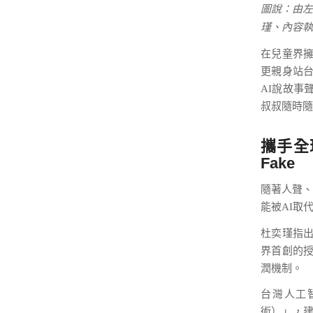
圖說：由左
瑾、內容執
在兒童界擁
更親身站
AI說故事
叔叔隨時隨
攜手全
Fake
隨著人聲、
能被AI取
杜奕瑾指
界首創的授
潤機制。
台灣人工智
術）」，建