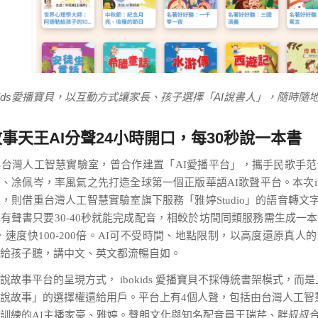
okids愛播寶貝，以互動方式讓家長、孩子選擇「AI說書人」，隨時隨
故事天王AI分聲24小時開口，每30秒說一本書
台灣人工智慧實驗室，曾合作建置「AI愛播平台」，攜手民歌手
、凃佩岑，率風氣之先打造全球第一個正版華語AI歌聲平台。本次ibok
，則借重台灣人工智慧實驗室旗下服務「雅婷Studio」的語音轉文字
有聲書只要30-40秒就能完成配音，相較於坊間同類服務需生成一
時，速度快100-200倍。AI可不受時間、地點限制，以高度還原真人
給孩子聽，講中文、英文都流暢自如。
說故事平台的呈現方式， ibokids 愛播寶貝不採傳統書架模式，而
說故事」的選擇權還給用戶。平台上有4個人聲，包括由台灣人工智
訓練的AI主播家豪、雅婷。聲朗文化與知名配音員王瑞芹、胖叔叔