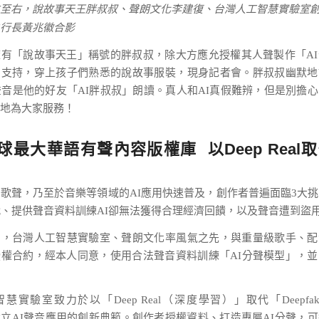
至右，說故事天王胖叔叔、聲朗文化李建復、台灣人工智慧實驗室
行長黃兆徽合影
有「說故事天王」稱號的胖叔叔，除大方應允授權其人聲製作「A
台支持，穿上孩子們熟悉的說故事服裝，現身記者會。胖叔叔幽默地
聲音是他的好友「AI胖叔叔」朗讀。真人和AI真假難辨，但是別擔
地為大家服務！
球最大華語有聲內容版權庫
以Deep Real
歌聲，乃至於音樂等領域的AI應用快速普及，創作者普遍面臨3大
代、提供聲音資料訓練AI卻無法獲得合理經濟回饋，以及聲音遭到盜
出，台灣人工智慧實驗室、聲朗文化率風氣之先，與重量級歌手、配
權合約，經本人同意，使用合法聲音資料訓練「AI分聲模型」，
慧實驗室致力於以「Deep Real（深度學習）」取代「Deepfa
立AI聲音應用的創新典範。創作者授權資料、打造專屬AI分聲，