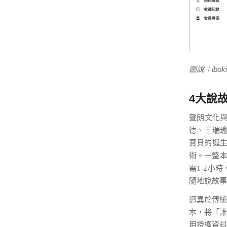
圖說：ib
4大說
聲朗文化與
德、王瑞瑜
寶貝的誕生
術。一整本
需1-2小
隨地說故事
迥異於傳統
本，將「誰
用授權資料