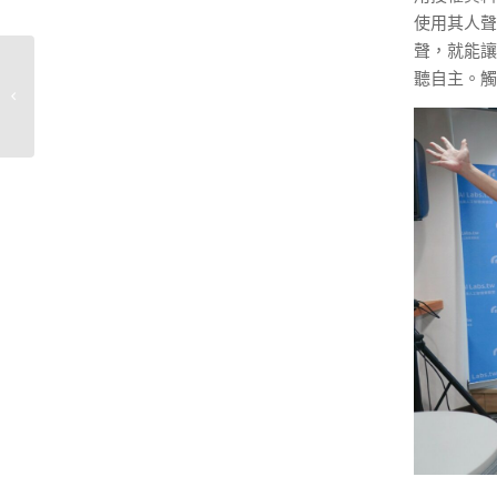
使用其人聲
聲，就能讓
AI專家團隊進駐企
聽自主。觸
業！FedGPT
AgentTeam 帶領
Agentic AI全面落地