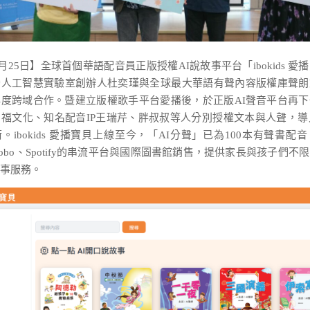
9月25日】全球首個華語配音員正版授權AI說故事平台「ibokids 
灣人工智慧實驗室創辦人杜奕瑾與全球最大華語有聲內容版權庫聲朗
度跨域合作。暨建立版權歌手平台愛播後，於正版AI聲音平台再
福文化、知名配音IP王瑞芹、胖叔叔等人分別授權文本與人聲，導
。ibokids 愛播寶貝上線至今，「AI分聲」已為100本有聲書配
、Kobo、Spotify的串流平台與國際圖書館銷售，提供家長與孩子們
事服務。